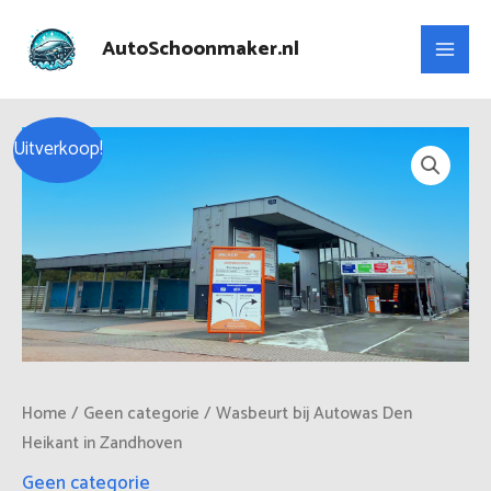
Ga
Main
naar
AutoSchoonmaker.nl
Men
de
inhoud
Oorspronkelijke
Huidige
Uitverkoop!
prijs
prijs
was:
is:
€18.00.
€9.95.
Home
/
Geen categorie
/ Wasbeurt bij Autowas Den
Heikant in Zandhoven
Geen categorie