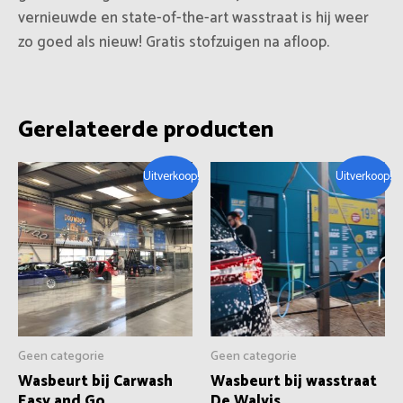
vernieuwde en state-of-the-art wasstraat is hij weer
zo goed als nieuw! Gratis stofzuigen na afloop.
Gerelateerde producten
Oorspronkelijke
Huidige
Oorspronkelijke
Huidige
Uitverkoop!
Uitverkoop!
prijs
prijs
prijs
prijs
was:
is:
was:
is:
€17.50.
€9.50.
€16.00.
€8.95.
Geen categorie
Geen categorie
Wasbeurt bij Carwash
Wasbeurt bij wasstraat
Easy and Go
De Walvis