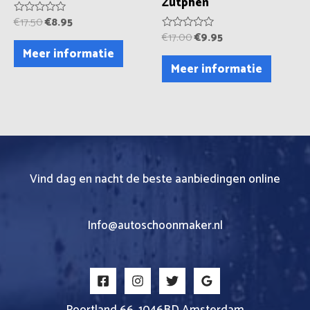
Zutphen
€
17.50
€
8.95
Waardering
0
€
17.00
€
9.95
Waardering
uit
0
Meer informatie
5
uit
Meer informatie
5
Vind dag en nacht de beste aanbiedingen online
Info@autoschoonmaker.nl