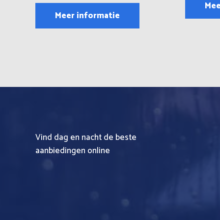
uit
Mee
5
Meer informatie
Vind dag en nacht de beste
aanbiedingen online