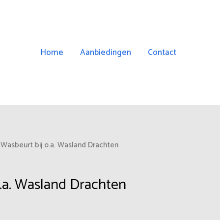
Home
Aanbiedingen
Contact
nkelijke
idige
 Wasbeurt bij o.a. Wasland Drachten
js
o.a. Wasland Drachten
75.