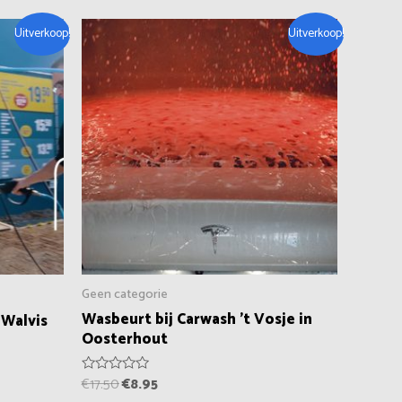
Oorspronkelijke
Huidige
Uitverkoop!
Uitverkoop!
prijs
prijs
was:
is:
€17.50.
€8.95.
Geen categorie
Wasbeurt bij Carwash ’t Vosje in
 Walvis
Oosterhout
€
17.50
€
8.95
Waardering
0