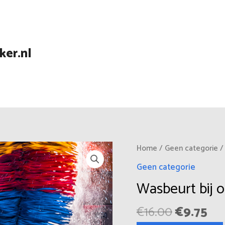
er.nl
Oorspro
Hu
Home
/
Geen categorie
/
prijs
pri
Geen categorie
was:
is:
Wasbeurt bij 
€16.00.
€9.
€
16.00
€
9.75