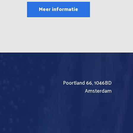
uit
5
Meer informatie
Poortland 66, 1046BD
Amsterdam